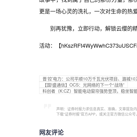
更是一场心灵的洗礼，一次对生命的热爱
别再犹豫，立即行动，解锁云缨的
活动：【
hKszRFt4WyWwhC373uUSCF
晋‘控’电力：公司平顺10万千瓦光伏项目、潞城
【国!盛通信】OCS：光网络的下一个“战场”
科创者（K:CZ）智能电动窗帘强势登顶，稳坐智
声明：证券时报力求信息真实、准确，文章提及内
下载“证券时报”官方APP，或关注官方微信公众
网友评论