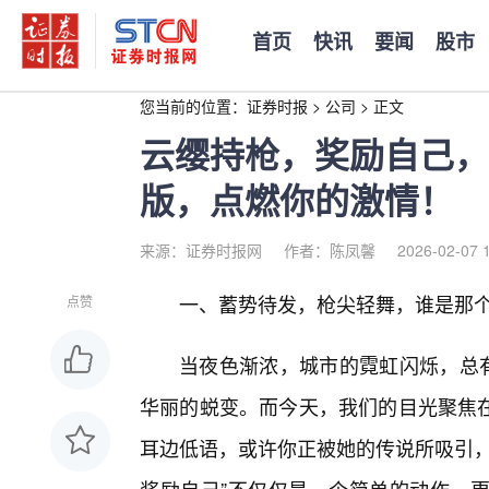
首页
快讯
要闻
股市
您当前的位置：
证券时报
>
公司
>
正文
云缨持枪，奖励自己，
版，点燃你的激情！
来源：证券时报网
作者：陈凤馨
2026-02-07 
一、蓄势待发，枪尖轻舞，谁是那
点赞
当夜色渐浓，城市的霓虹闪烁，总
华丽的蜕变。而今天，我们的目光聚焦
耳边低语，或许你正被她的传说所吸引，